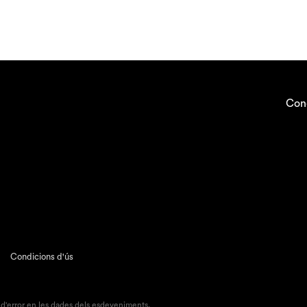
Con
Condicions d'ús
 d'error en les dades dels esdeveniments.