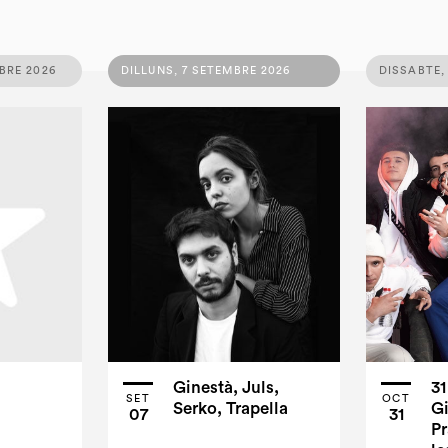
BRE 2026
DILLUNS, 7 SETEMBRE 2026
DISSABTE,
Ginestà, Juls,
3
SET
OCT
Serko, Trapella
Gi
07
31
Pr