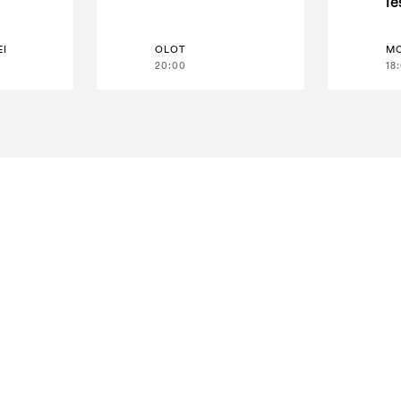
le
EI
OLOT
M
20:00
18