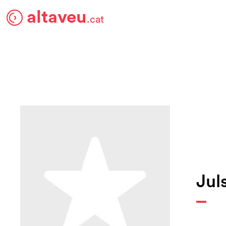
altaveu
.cat
Jul