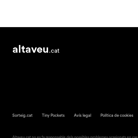
altaveu
.cat
Sorteig.cat
Tiny Pockets
Avís legal
Política de cookies
Altaveu.cat no es fa responsable dels possibles problemes ocasionats en cas