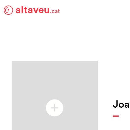
altaveu
.cat
Joa