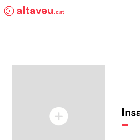
altaveu
.cat
Ins