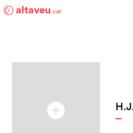
altaveu
.cat
H.J