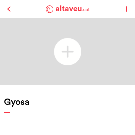
altaveu
.cat
Gyosa