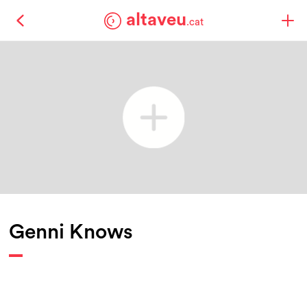
altaveu
.cat
Genni Knows