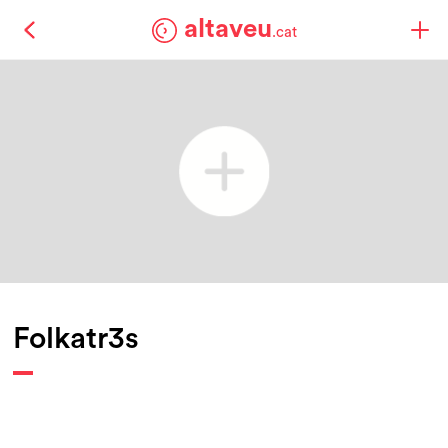
altaveu
.cat
Folkatr3s