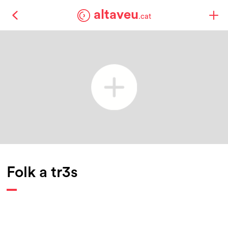
altaveu
.cat
Folk a tr3s