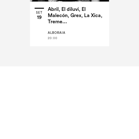
Abril, El diluvi, El
SET
Malecón, Grex, La Xica,
19
Treme...
ALBORAIA
20:00