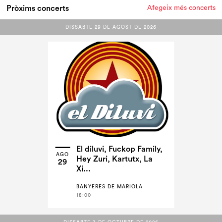
Pròxims concerts
Afegeix més concerts
DISSABTE 29 DE AGOST DE 2026
DISSABTE 29 DE AGOST DE 2026
El diluvi, Fuckop Family,
AGO
Hey Zuri, Kartutx, La
29
Xi...
BANYERES DE MARIOLA
18:00