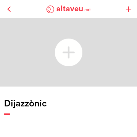
altaveu
.cat
Dijazzònic