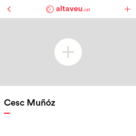
altaveu
.cat
Cesc Muñóz