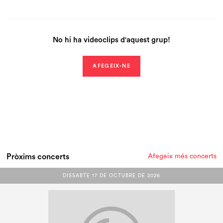
No hi ha videoclips d'aquest grup!
AFEGEIX-NE
Pròxims concerts
Afegeix més concerts
DISSABTE 17 DE OCTUBRE DE 2026
DISSABTE 17 DE OCTUBRE DE 2026