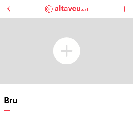
altaveu
.cat
Bru