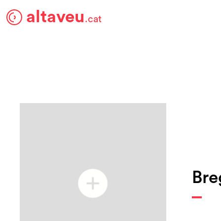
altaveu
.cat
Bre