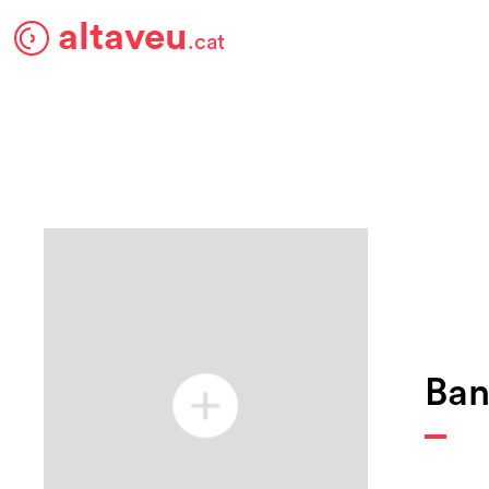
altaveu
.cat
Ban