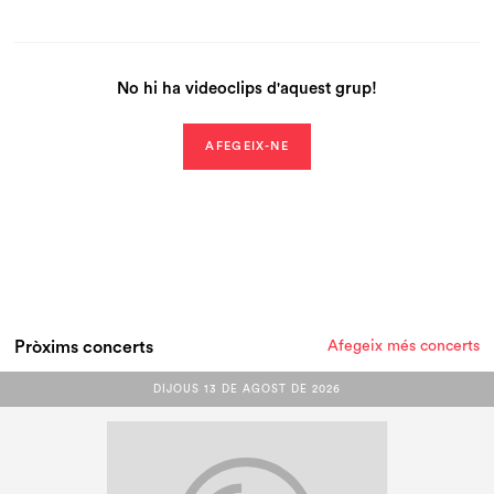
No hi ha videoclips d'aquest grup!
AFEGEIX-NE
Pròxims concerts
Afegeix més concerts
DIJOUS 13 DE AGOST DE 2026
DIJOUS 13 DE AGOST DE 2026