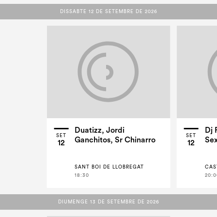
DISSABTE 12 DE SETEMBRE DE 2026
DISSABTE 12 DE SETEMBRE DE 2026
Duatizz, Jordi
Dj 
SET
SET
Ganchitos, Sr Chinarro
Sex
12
12
SANT BOI DE LLOBREGAT
CAS
18:30
20:0
DIUMENGE 13 DE SETEMBRE DE 2026
DIUMENGE 13 DE SETEMBRE DE 2026