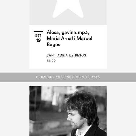
Alosa, gavina.mp3,
SET
Maria Arnal i Marcel
19
Bagés
SANT ADRIÀ DE BESÒS
18:00
DIUMENGE 20 DE SETEMBRE DE 2026
DIUMENGE 20 DE SETEMBRE DE 2026