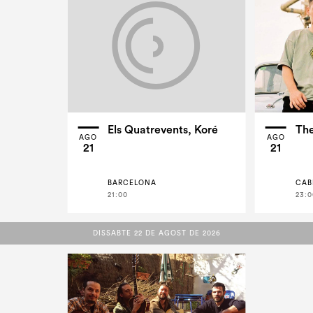
Els Quatrevents, Koré
The
AGO
AGO
21
21
BARCELONA
CAB
21:00
23:0
DISSABTE 22 DE AGOST DE 2026
DISSABTE 22 DE AGOST DE 2026