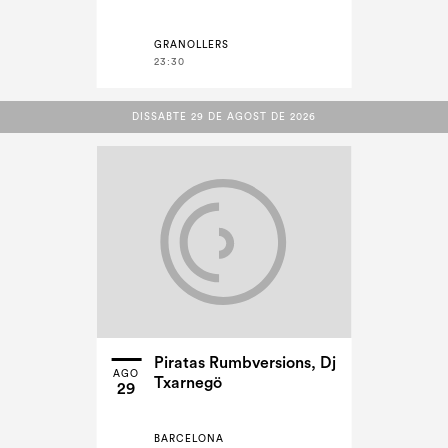
GRANOLLERS
23:30
DISSABTE 29 DE AGOST DE 2026
DISSABTE 29 DE AGOST DE 2026
Piratas Rumbversions, Dj
AGO
Txarnegö
29
BARCELONA