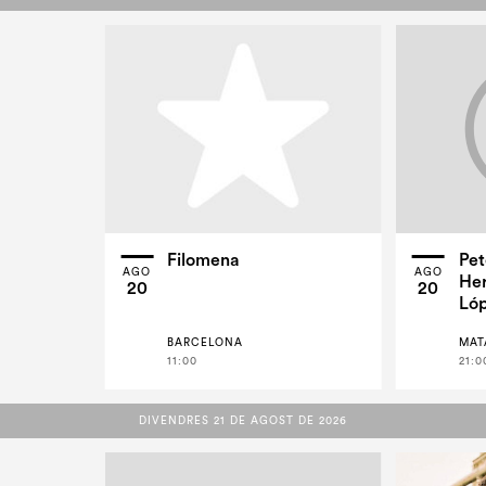
Filomena
Pet
AGO
AGO
Her
20
20
Lóp
BARCELONA
MAT
11:00
21:0
DIVENDRES 21 DE AGOST DE 2026
DIVENDRES 21 DE AGOST DE 2026