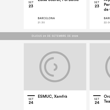
SET
SET
Per
23
23
de 
BARCELONA
BAR
21:30
22:0
DIJOUS 24 DE SETEMBRE DE 2026
DIJOUS 24 DE SETEMBRE DE 2026
ESMUC, Xamfrà
Orq
SET
SET
Tea
24
24