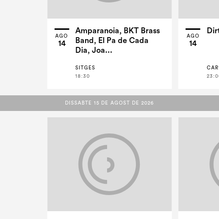
Amparanoia, BKT Brass
Dir
AGO
AGO
Band, El Pa de Cada
14
14
Dia, Joa...
SITGES
CAR
18:30
23:0
DISSABTE 15 DE AGOST DE 2026
DISSABTE 15 DE AGOST DE 2026