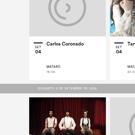
Carlos Coronado
Tar
SET
SET
04
04
MATARÓ
MAT
18:00
20:0
DISSABTE 5 DE SETEMBRE DE 2026
DISSABTE 5 DE SETEMBRE DE 2026