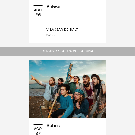
Buhos
AGO
26
VILASSAR DE DALT
23:00
DIJOUS 27 DE AGOST DE 2026
DIJOUS 27 DE AGOST DE 2026
Buhos
AGO
27