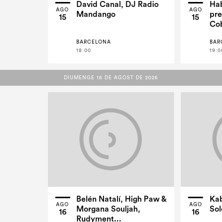
David Canal, DJ Radio
Hab
AGO
AGO
Mandango
pre
15
15
Co
BARCELONA
BAR
18:00
19:0
DIUMENGE 16 DE AGOST DE 2026
DIUMENGE 16 DE AGOST DE 2026
Belén Natalí, High Paw &
Kab
AGO
AGO
Morgana Souljah,
Sol
16
16
Rudyment...