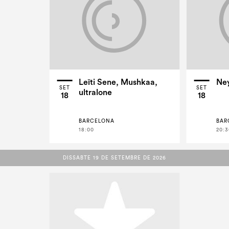
Leïti Sene, Mushkaa,
Ney
SET
SET
ultralone
18
18
BARCELONA
BAR
18:00
20:3
DISSABTE 19 DE SETEMBRE DE 2026
DISSABTE 19 DE SETEMBRE DE 2026