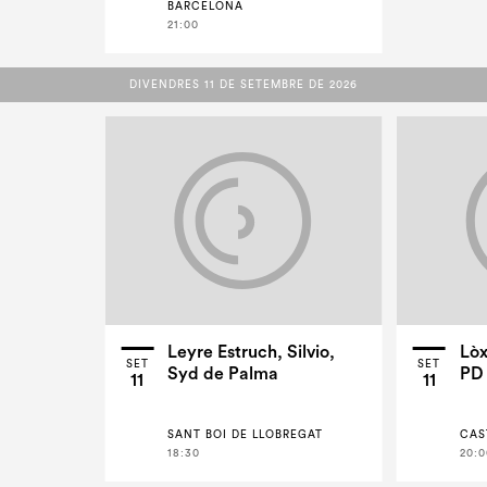
BARCELONA
21:00
DIVENDRES 11 DE SETEMBRE DE 2026
DIVENDRES 11 DE SETEMBRE DE 2026
Leyre Estruch, Silvio,
Lòx
SET
SET
Syd de Palma
PD
11
11
SANT BOI DE LLOBREGAT
CAS
18:30
20:0