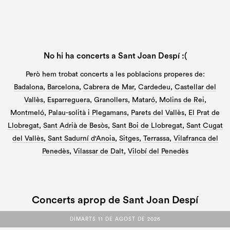
No hi ha concerts a Sant Joan Despí :(
Però hem trobat concerts a les poblacions properes de:
Badalona
,
Barcelona
,
Cabrera de Mar
,
Cardedeu
,
Castellar del
Vallès
,
Esparreguera
,
Granollers
,
Mataró
,
Molins de Rei
,
Montmeló
,
Palau-solità i Plegamans
,
Parets del Vallès
,
El Prat de
Llobregat
,
Sant Adrià de Besòs
,
Sant Boi de Llobregat
,
Sant Cugat
del Vallès
,
Sant Sadurní d'Anoia
,
Sitges
,
Terrassa
,
Vilafranca del
Penedès
,
Vilassar de Dalt
,
Vilobí del Penedès
Concerts aprop de Sant Joan Despí
DIMARTS 11 DE AGOST DE 2026
DIMARTS 11 DE AGOST DE 2026