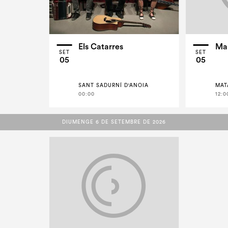
Els Catarres
Mar
SET
SET
05
05
SANT SADURNÍ D'ANOIA
MAT
00:00
12:0
DIUMENGE 6 DE SETEMBRE DE 2026
DIUMENGE 6 DE SETEMBRE DE 2026