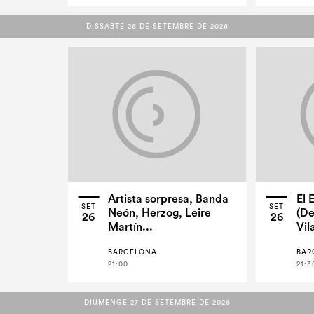
DISSABTE 26 DE SETEMBRE DE 2026
DISSABTE 26 DE SETEMBRE DE 2026
Artista sorpresa, Banda
El 
SET
SET
Neón, Herzog, Leire
(De
26
26
Martín...
Vil
BARCELONA
BAR
21:00
21:3
DIUMENGE 27 DE SETEMBRE DE 2026
DIUMENGE 27 DE SETEMBRE DE 2026