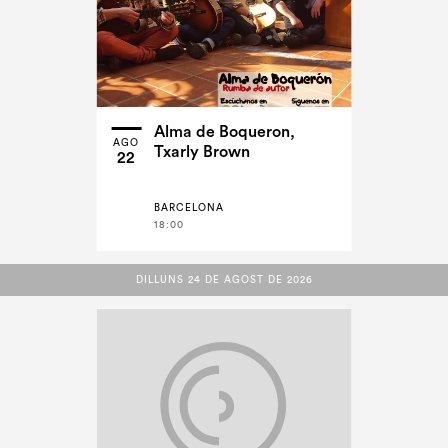
Alma de Boqueron,
AGO
Txarly Brown
22
BARCELONA
18:00
DILLUNS 24 DE AGOST DE 2026
DILLUNS 24 DE AGOST DE 2026