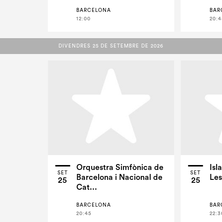
BARCELONA
BAR
12:00
20:4
DIVENDRES 25 DE SETEMBRE DE 2026
DIVENDRES 25 DE SETEMBRE DE 2026
Orquestra Simfònica de
Isl
SET
SET
Barcelona i Nacional de
Les
25
25
Cat...
BARCELONA
BAR
20:45
22:3