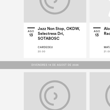
Jazz Non Stop, OKDW,
Alo
AGO
AGO
Selectress Dri,
Rad
13
13
SOTABOSC
CARDEDEU
MAT
20:00
21:0
DIVENDRES 14 DE AGOST DE 2026
DIVENDRES 14 DE AGOST DE 2026