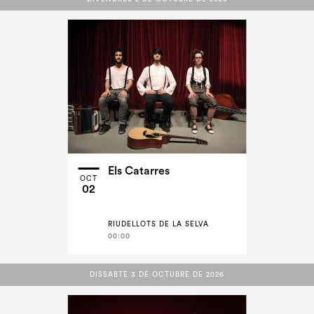
Els Catarres
OCT
02
RIUDELLOTS DE LA SELVA
00:00
DISSABTE 3 DE OCTUBRE DE 2026
DISSABTE 3 DE OCTUBRE DE 2026