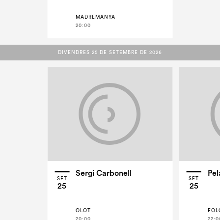
MADREMANYA
20:00
DIVENDRES 25 DE SETEMBRE DE 2026
DIVENDRES 25 DE SETEMBRE DE 2026
Sergi Carbonell
Pel
SET
SET
25
25
OLOT
FOL
20:00
22:0