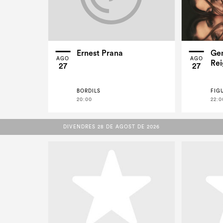
Ernest Prana
Ge
AGO
AGO
Rei
27
27
BORDILS
FIG
20:00
22:0
DIVENDRES 28 DE AGOST DE 2026
DIVENDRES 28 DE AGOST DE 2026