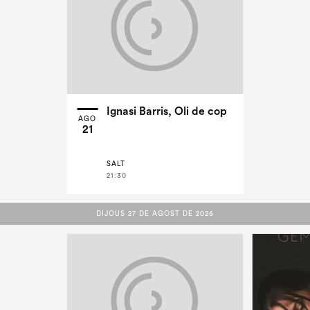
Ignasi Barris, Oli de cop
AGO
21
SALT
21:30
DIJOUS 27 DE AGOST DE 2026
DIJOUS 27 DE AGOST DE 2026