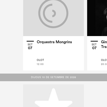
Orquestra Mongrins
Gin
SET
SET
Tra
07
07
OLOT
OLO
12:00
20:0
DIJOUS 10 DE SETEMBRE DE 2026
DIJOUS 10 DE SETEMBRE DE 2026