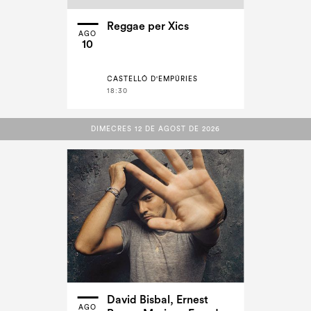
Reggae per Xics
AGO
10
CASTELLÓ D'EMPÚRIES
18:30
DIMECRES 12 DE AGOST DE 2026
DIMECRES 12 DE AGOST DE 2026
David Bisbal, Ernest
AGO