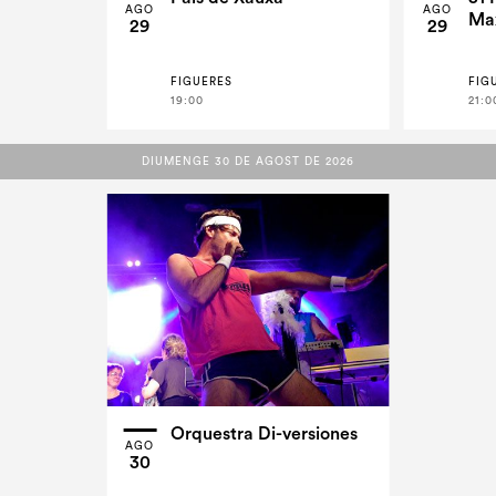
AGO
AGO
Ma
29
29
FIGUERES
FIG
19:00
21:0
DIUMENGE 30 DE AGOST DE 2026
DIUMENGE 30 DE AGOST DE 2026
Orquestra Di-versiones
AGO
30