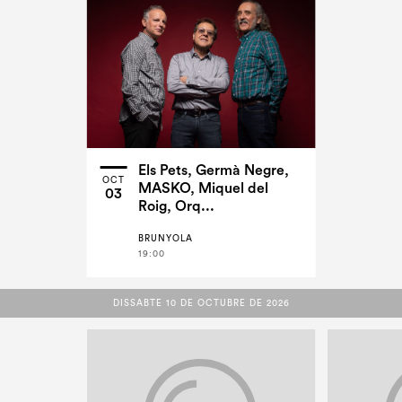
Els Pets, Germà Negre,
OCT
MASKO, Miquel del
03
Roig, Orq...
BRUNYOLA
19:00
DISSABTE 10 DE OCTUBRE DE 2026
DISSABTE 10 DE OCTUBRE DE 2026