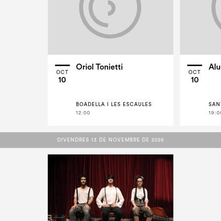
Oriol Tonietti
Alu
OCT
OCT
10
10
BOADELLA I LES ESCAULES
SAN
12:00
19:0
DIVENDRES 13 DE NOVEMBRE DE 2026
DIVENDRES 13 DE NOVEMBRE DE 2026