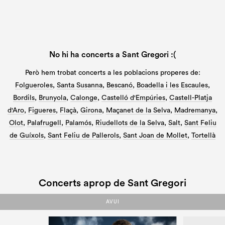
No hi ha concerts a Sant Gregori :(
Però hem trobat concerts a les poblacions properes de:
Folgueroles
,
Santa Susanna
,
Bescanó
,
Boadella i les Escaules
,
Bordils
,
Brunyola
,
Calonge
,
Castelló d'Empúries
,
Castell-Platja
d'Aro
,
Figueres
,
Flaçà
,
Girona
,
Maçanet de la Selva
,
Madremanya
,
Olot
,
Palafrugell
,
Palamós
,
Riudellots de la Selva
,
Salt
,
Sant Feliu
de Guíxols
,
Sant Feliu de Pallerols
,
Sant Joan de Mollet
,
Tortellà
Concerts aprop de Sant Gregori
AVUI
AVUI