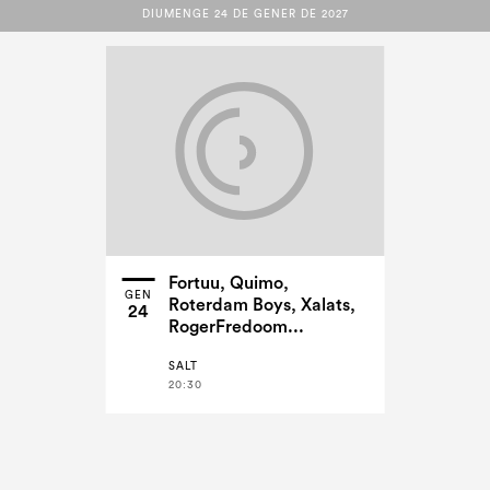
DIUMENGE 24 DE GENER DE 2027
DIUMENGE 24 DE GENER DE 2027
Fortuu, Quimo,
GEN
Roterdam Boys, Xalats,
24
RogerFredoom...
SALT
20:30