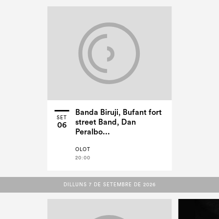
Banda Biruji, Bufant fort
SET
street Band, Dan
06
Peralbo...
OLOT
20:00
DILLUNS 7 DE SETEMBRE DE 2026
DILLUNS 7 DE SETEMBRE DE 2026