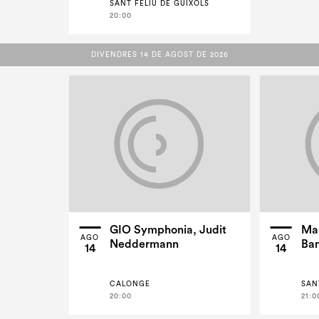
SANT FELIU DE GUÍXOLS
20:00
DIVENDRES 14 DE AGOST DE 2026
DIVENDRES 14 DE AGOST DE 2026
GIO Symphonia, Judit
Mar
AGO
AGO
Neddermann
Ban
14
14
CALONGE
SAN
20:00
21:0