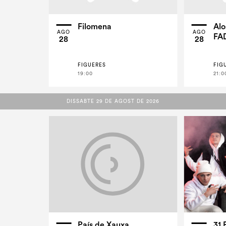
Filomena
Alo
AGO
AGO
FA
28
28
FIGUERES
FIG
19:00
21:0
DISSABTE 29 DE AGOST DE 2026
DISSABTE 29 DE AGOST DE 2026
País de Xauxa
31 