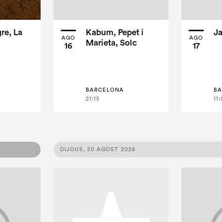
re, La
Kabum, Pepet i
Ja
AGO
AGO
Marieta, Solc
16
17
BARCELONA
B
21:15
11
DIJOUS, 20 AGOST 2026