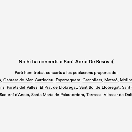
No hi ha concerts a Sant Adrià De Besòs :(
Però hem trobat concerts a les poblacions properes de:
a
,
Cabrera de Mar
,
Cardedeu
,
Esparreguera
,
Granollers
,
Mataró
,
Molins
ans
,
Parets del Vallès
,
El Prat de Llobregat
,
Sant Boi de Llobregat
,
Sant 
Sadurní d'Anoia
,
Santa Maria de Palautordera
,
Terrassa
,
Vilassar de Dal