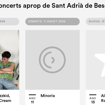
oncerts aprop de Sant Adrià de Bes
2026
DIMARTS, 11 AGOST 2026
DIJOUS, 1
zzkid,
Minoria
Al
AGO
AGO
 Cream
Ra
11
13