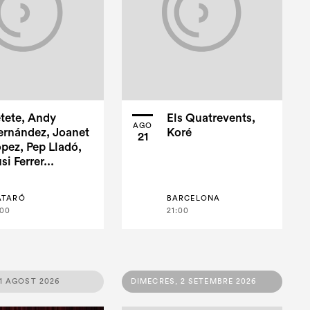
tete, Andy
Els Quatrevents,
AGO
ernández, Joanet
Koré
21
pez, Pep Lladó,
si Ferrer...
ATARÓ
BARCELONA
:00
21:00
31 AGOST 2026
DIMECRES, 2 SETEMBRE 2026