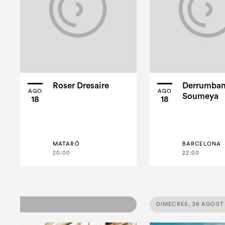
Roser Dresaire
Derrumban
AGO
AGO
Soumeya
18
18
MATARÓ
BARCELONA
20:00
22:00
DIMECRES, 26 AGOST