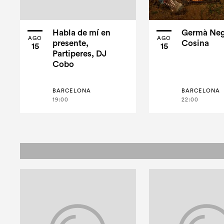
Habla de mí en
Germà Neg
AGO
AGO
presente,
Cosina
15
15
Partiperes, DJ
Cobo
BARCELONA
BARCELONA
19:00
22:00