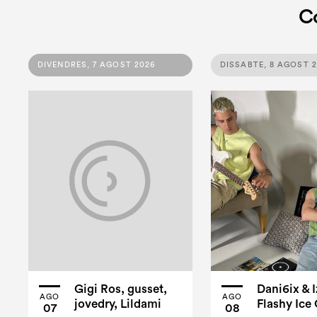
C
DIVENDRES, 7 AGOST 2026
DISSABTE, 8 AGOST 
Gigi Ros, gusset,
Dani6ix & I
AGO
AGO
jovedry, Lildami
Flashy Ice
07
08