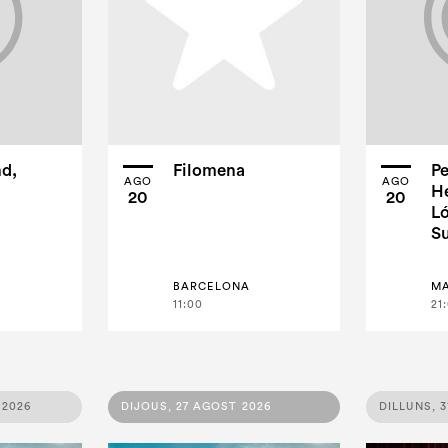
d,
Filomena
Pe
AGO
AGO
H
20
20
Ló
Su
BARCELONA
M
11:00
21
 2026
DIJOUS, 27 AGOST 2026
DILLUNS, 