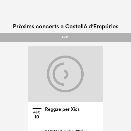
Pròxims concerts a Castelló d'Empúries
AVUI
AVUI
Reggae per Xics
AGO
10