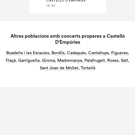
CASTELLÓ D'EMPÚRIES
18:30
Altres poblacions amb concerts properes a Castelló
D'Empúries
Boadella i les Escaules
,
Bordils
,
Cadaqués
,
Cantallops
,
Figueres
,
Flaçà
,
Garriguella
,
Girona
,
Madremanya
,
Palafrugell
,
Roses
,
Salt
,
Sant Joan de Mollet
,
Tortellà