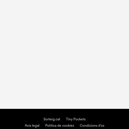
Sorteig.cat
Tiny Pockets
Avís legal
Política de cookies
Condicions d'ús