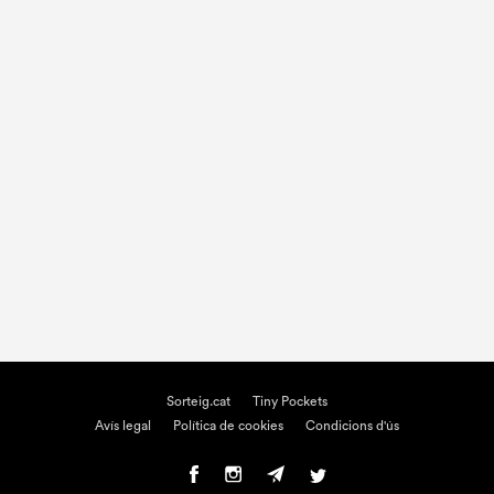
Sorteig.cat
Tiny Pockets
Avís legal
Política de cookies
Condicions d'ús