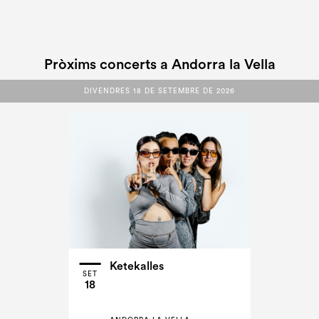
Pròxims concerts a Andorra la Vella
DIVENDRES 18 DE SETEMBRE DE 2026
DIVENDRES 18 DE SETEMBRE DE 2026
Ketekalles
SET
18