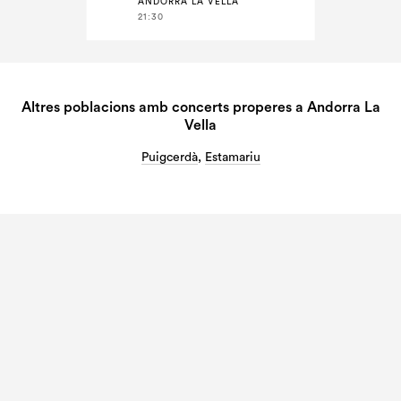
ANDORRA LA VELLA
21:30
Altres poblacions amb concerts properes a Andorra La
Vella
Puigcerdà
,
Estamariu