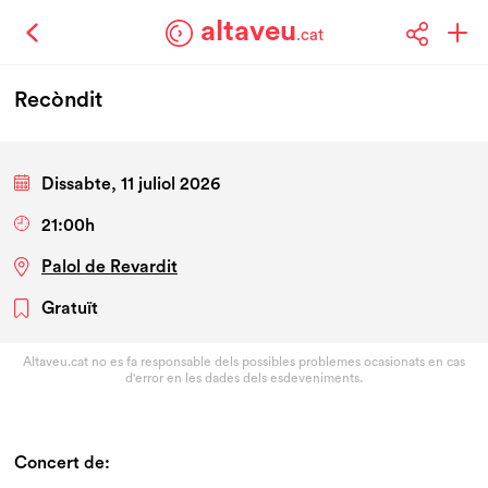
altaveu
.cat
Recòndit
Dissabte, 11 juliol 2026
21:00h
Palol de Revardit
Gratuït
Altaveu.cat no es fa responsable dels possibles problemes ocasionats en cas
d'error en les dades dels esdeveniments.
Concert de: