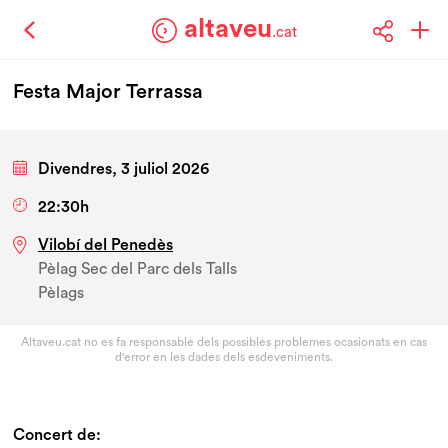
altaveu
.cat
Festa Major Terrassa
Divendres, 3 juliol 2026
22:30h
Vilobí del Penedès
Pèlag Sec del Parc dels Talls
Pèlags
Altaveu.cat no es fa responsable dels possibles problemes ocasionats en cas
d'error en les dades dels esdeveniments.
Concert de: