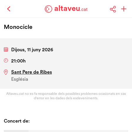
altaveu
.cat
Monocicle
Dijous, 11 juny 2026
21:00h
Sant Pere de Ribes
Església
Altaveu.cat no es fa responsable dels possibles problemes ocasionats en cas
d'error en les dades dels esdeveniments.
Concert de: