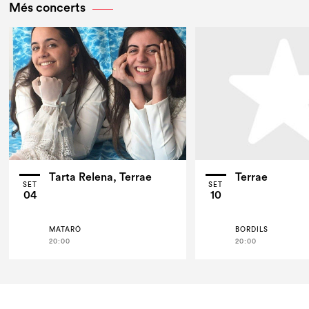
Més concerts
Tarta Relena, Terrae
Terrae
SET
SET
04
10
MATARÓ
BORDILS
20:00
20:00