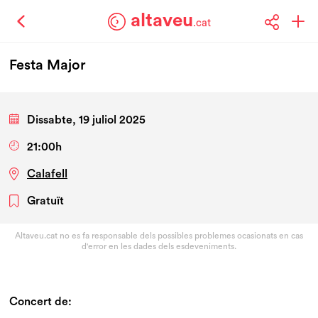
altaveu
.cat
Festa Major
Dissabte, 19 juliol 2025
21:00h
Calafell
Gratuït
Altaveu.cat no es fa responsable dels possibles problemes ocasionats en cas
d'error en les dades dels esdeveniments.
Concert de: