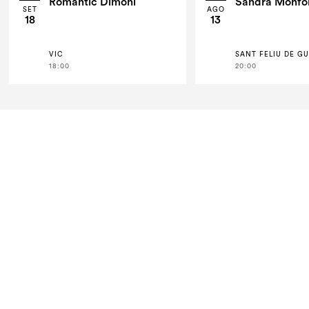
Romàntic Dimoni
Sandra Monfo
SET
AGO
18
13
VIC
SANT FELIU DE GU
18:00
20:00