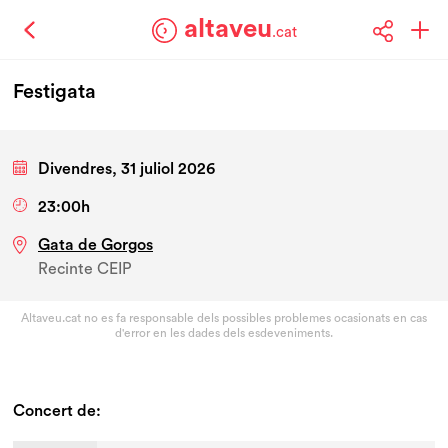
altaveu
.cat
Festigata
Divendres, 31 juliol 2026
23:00h
Gata de Gorgos
Recinte CEIP
Altaveu.cat no es fa responsable dels possibles problemes ocasionats en cas
d'error en les dades dels esdeveniments.
Concert de: