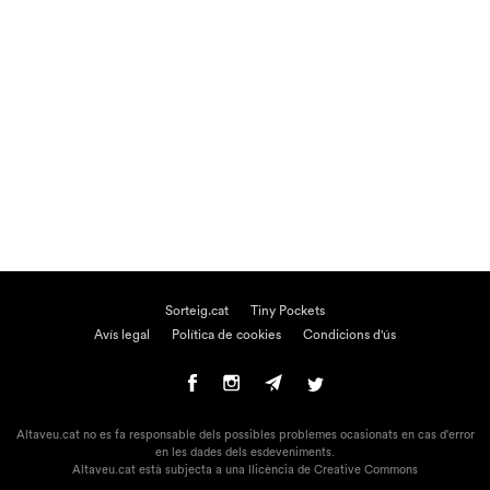
Sorteig.cat
Tiny Pockets
Avís legal
Política de cookies
Condicions d'ús
Altaveu.cat no es fa responsable dels possibles problemes ocasionats en cas d'error
en les dades dels esdeveniments.
Altaveu.cat està subjecta a una llicència de Creative Commons