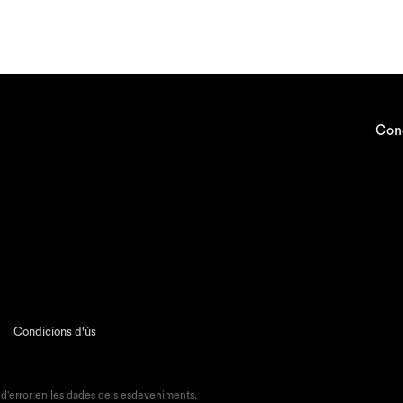
Con
Condicions d'ús
 d'error en les dades dels esdeveniments.