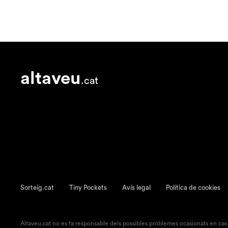
altaveu
.cat
Sorteig.cat
Tiny Pockets
Avís legal
Política de cookies
Altaveu.cat no es fa responsable dels possibles problemes ocasionats en cas