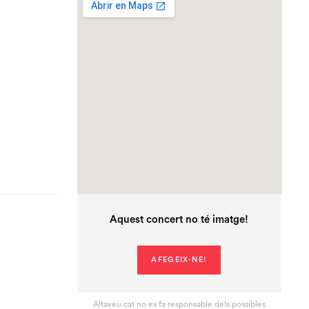
Aquest concert no té imatge!
AFEGEIX-NE!
Altaveu.cat no es fa responsable dels possibles