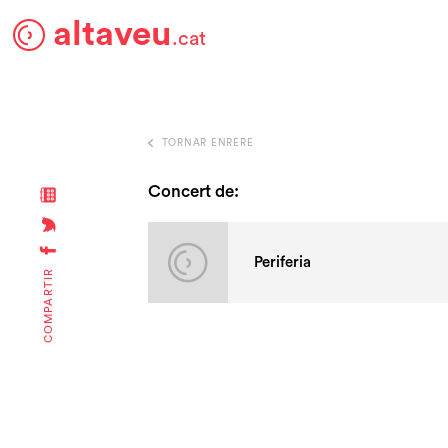
altaveu
.cat
TORNAR ENRERE
Concert de:
Periferia
COMPARTIR