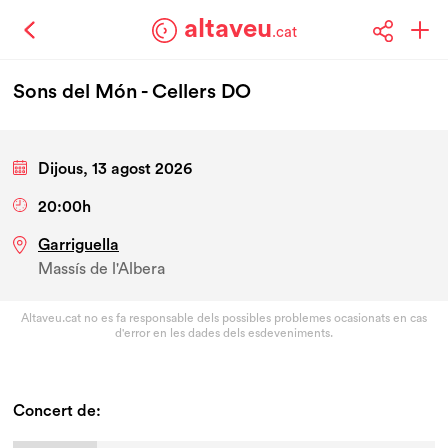
altaveu
.cat
Sons del Món - Cellers DO
Dijous, 13 agost 2026
20:00h
Garriguella
Massís de l'Albera
Altaveu.cat no es fa responsable dels possibles problemes ocasionats en cas
d'error en les dades dels esdeveniments.
Concert de: