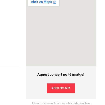
Aquest concert no té imatge!
AFEGEIX-NE!
Altaveu.cat no es fa responsable dels possibles