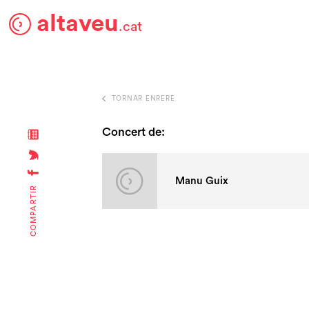
altaveu
.cat
TORNAR ENRERE
Concert de:
Manu Guix
COMPARTIR