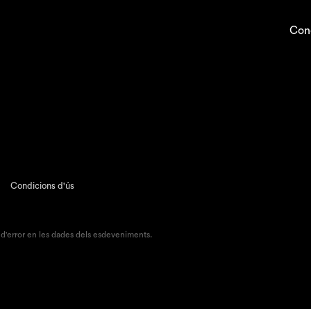
Con
Condicions d'ús
 d'error en les dades dels esdeveniments.