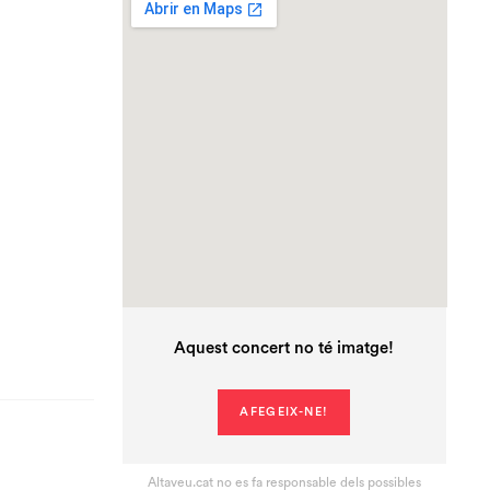
Aquest concert no té imatge!
AFEGEIX-NE!
Altaveu.cat no es fa responsable dels possibles