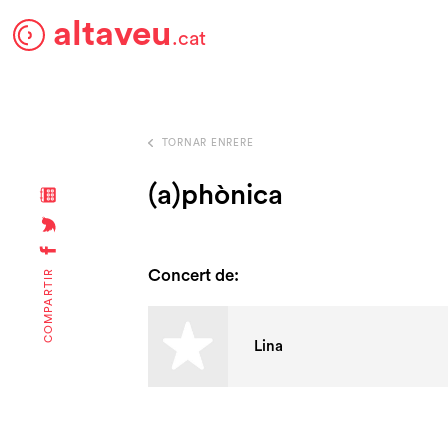
altaveu
.cat
TORNAR ENRERE
(a)phònica
Concert de:
COMPARTIR
Lina