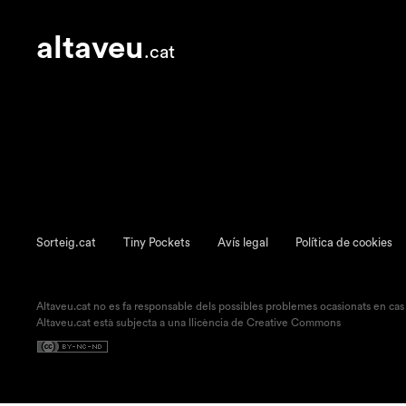
altaveu
.cat
Sorteig.cat
Tiny Pockets
Avís legal
Política de cookies
Altaveu.cat no es fa responsable dels possibles problemes ocasionats en cas
Altaveu.cat està subjecta a una llicència de Creative Commons