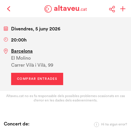
altaveu
.cat
Divendres, 5 juny 2026
20:00h
Barcelona
El Molino
Carrer Vilà i Vilà, 99
COMPRAR ENTRADES
Altaveu.cat no es fa responsable dels possibles problemes ocasionats en cas
d'error en les dades dels esdeveniments.
Concert de:
Hi ha algun error?