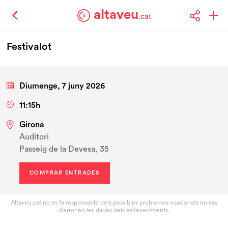
altaveu
.cat
Festivalot
Diumenge, 7 juny 2026
11:15h
Girona
Auditori
Passeig de la Devesa, 35
COMPRAR ENTRADES
Altaveu.cat no es fa responsable dels possibles problemes ocasionats en cas
d'error en les dades dels esdeveniments.