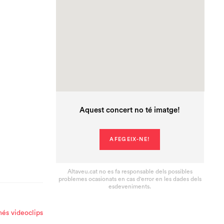
Aquest concert no té imatge!
AFEGEIX-NE!
Altaveu.cat no es fa responsable dels possibles
problemes ocasionats en cas d'error en les dades dels
esdeveniments.
és videoclips