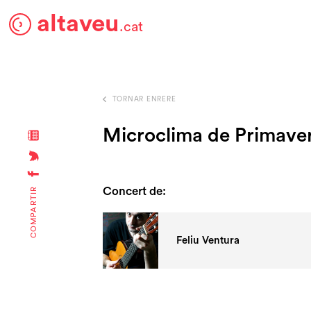
altaveu
.cat
TORNAR ENRERE
Microclima de Primave
Concert de:
COMPARTIR
Feliu Ventura