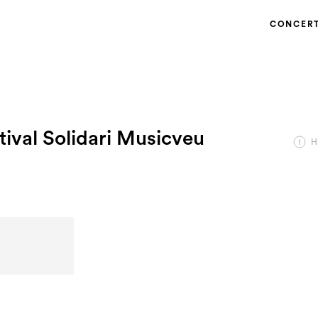
CONCER
tival Solidari Musicveu
H