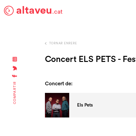
altaveu
.cat
TORNAR ENRERE
Concert ELS PETS - Fes
Concert de:
COMPARTIR
Els Pets