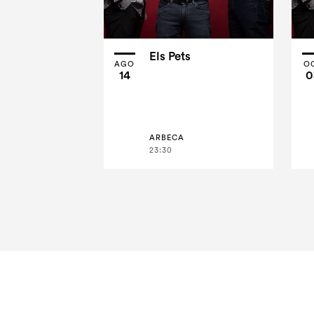
Els Pets
AGO
O
14
0
ARBECA
23:30