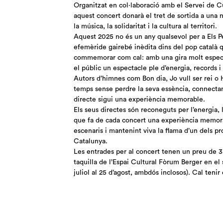
Organitzat en col·laboració amb el Servei de C
aquest concert donarà el tret de sortida a una 
la música, la solidaritat i la cultura al territori.
Aquest 2025 no és un any qualsevol per a Els P
efemèride gairebé inèdita dins del pop català q
commemorar com cal: amb una gira molt especi
el públic un espectacle ple d’energia, records 
Autors d’himnes com Bon dia, Jo vull ser rei o 
temps sense perdre la seva essència, connecta
directe sigui una experiència memorable.
Els seus directes són reconeguts per l’energia,
que fa de cada concert una experiència memora
escenaris i mantenint viva la flama d’un dels p
Catalunya.
Les entrades per al concert tenen un preu de 3
taquilla de l’Espai Cultural Fòrum Berger en el
juliol al 25 d’agost, ambdós inclosos). Cal teni