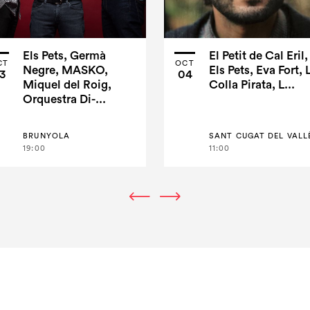
Els Pets, Germà
El Petit de Cal Eril,
CT
OCT
Negre, MASKO,
Els Pets, Eva Fort, 
3
04
Miquel del Roig,
Colla Pirata, L...
Orquestra Di-...
BRUNYOLA
SANT CUGAT DEL VALL
19:00
11:00