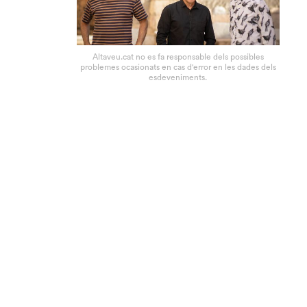
Altaveu.cat no es fa responsable dels possibles
problemes ocasionats en cas d'error en les dades dels
esdeveniments.