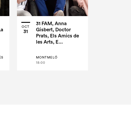
31 FAM, Anna
OCT
La
Gisbert, Doctor
31
Prats, Els Amics de
les Arts, E...
ÈS
MONTMELÓ
18:00