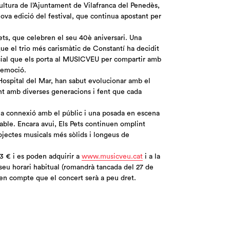
ultura de l’Ajuntament de Vilafranca del Penedès,
nova edició del festival, que continua apostant per
ets, que celebren el seu 40è aniversari. Una
ue el trio més carismàtic de Constantí ha decidit
al que els porta al MUSICVEU per compartir amb
i emoció.
Hospital del Mar, han sabut evolucionar amb el
nt amb diverses generacions i fent que cada
 la connexió amb el públic i una posada en escena
ble. Encara avui, Els Pets continuen omplint
rojectes musicals més sòlids i longeus de
3 € i es poden adquirir a
www.musicveu.cat
i a la
 seu horari habitual (romandrà tancada del 27 de
r en compte que el concert serà a peu dret.