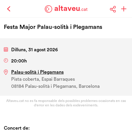
altaveu
.cat
Festa Major Palau-solità i Plegamans
Dilluns, 31 agost 2026
20:00h
Palau-solità i Plegamans
Pista coberta, Espai Barraques
08184 Palau-solità i Plegamans, Barcelona
Altaveu.cat no es fa responsable dels possibles problemes ocasionats en cas
d'error en les dades dels esdeveniments.
Concert de: