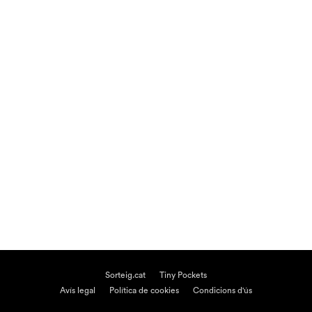
Sorteig.cat
Tiny Pockets
Avís legal
Política de cookies
Condicions d'ús