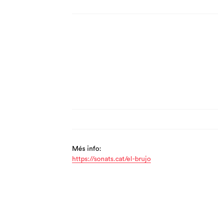
Més info:
https://sonats.cat/el-brujo