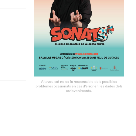
Altaveu.cat no es fa responsable dels possibles
problemes ocasionats en cas d'error en les dades dels
esdeveniments.