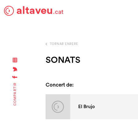
altaveu
.cat
TORNAR ENRERE
SONATS
Concert de:
COMPARTIR
El Brujo