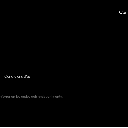
Con
Condicions d'ús
 d'error en les dades dels esdeveniments.