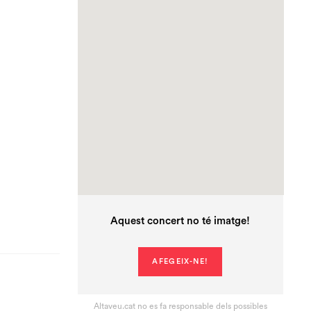
Aquest concert no té imatge!
AFEGEIX-NE!
Altaveu.cat no es fa responsable dels possibles