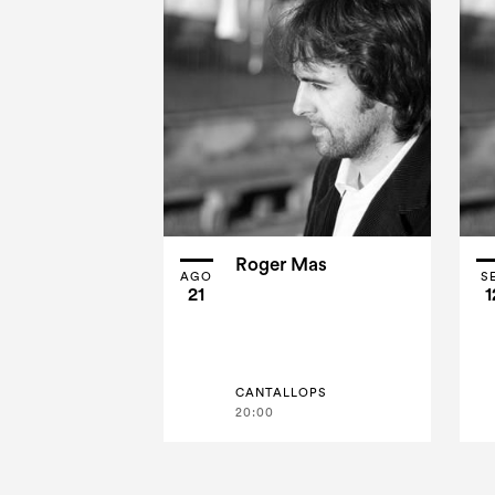
Roger Mas
AGO
S
21
1
CANTALLOPS
20:00