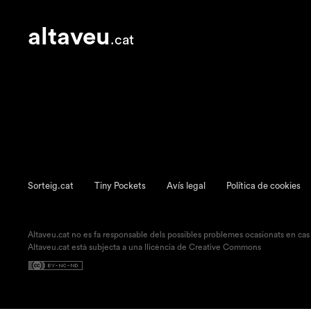
altaveu
.cat
Sorteig.cat
Tiny Pockets
Avís legal
Política de cookies
Altaveu.cat no es fa responsable dels possibles problemes ocasionats en cas
Altaveu.cat està subjecta a una llicència de Creative Commons