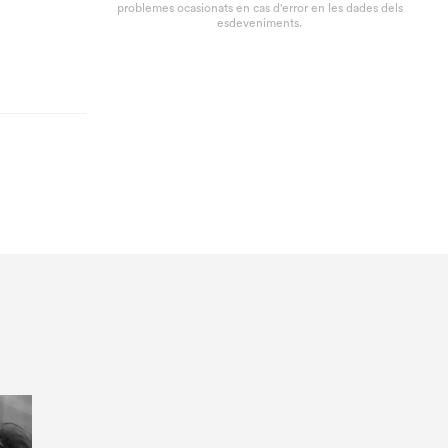
problemes ocasionats en cas d'error en les dades dels
esdeveniments.