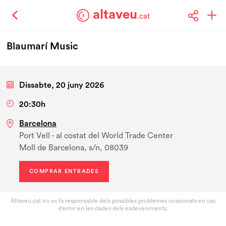
altaveu
.cat
Blaumarí Music
Dissabte, 20 juny 2026
20:30h
Barcelona
Port Vell - al costat del World Trade Center
Moll de Barcelona, s/n, 08039
COMPRAR ENTRADES
Altaveu.cat no es fa responsable dels possibles problemes ocasionats en cas
d'error en les dades dels esdeveniments.