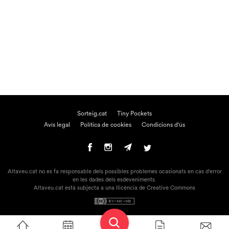
Sorteig.cat
Tiny Pockets
Avís legal
Política de cookies
Condicions d'ús
Altaveu.cat no es fa responsable dels possibles problemes ocasionats en cas d'error
en les dades dels esdeveniments.
Altaveu.cat està subjecta a una llicència de Creative Commons