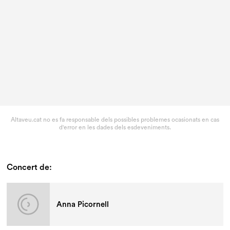
Altaveu.cat no es fa responsable dels possibles problemes ocasionats en cas
d'error en les dades dels esdeveniments.
Concert de:
Anna Picornell