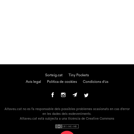
Sorteig.cat
Tiny Pockets
Avís legal
Política de cookies
Condicions d'ús
Altaveu.cat no es fa responsable dels possibles problemes ocasionats en cas d'error
en les dades dels esdeveniments.
Altaveu.cat està subjecta a una llicència de Creative Commons