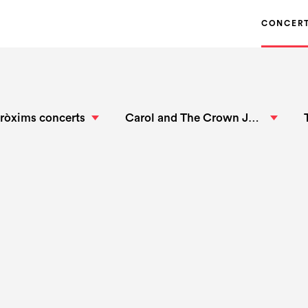
CONCER
ròxims concerts
Carol and The Crown Jewels