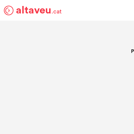
altaveu
.cat
P