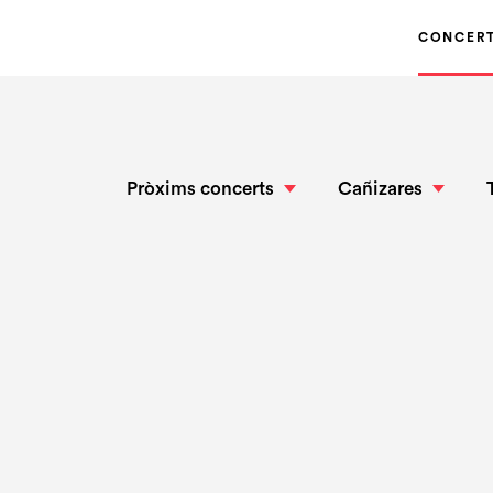
CONCER
Pròxims concerts
Cañizares