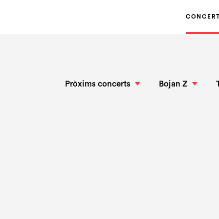
CONCER
Pròxims concerts
Bojan Z