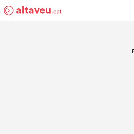
altaveu
.cat