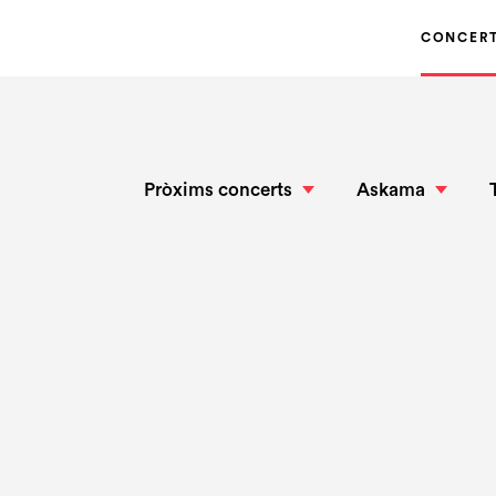
CONCER
Pròxims concerts
Askama