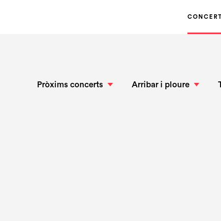
CONCER
Pròxims concerts
Arribar i ploure