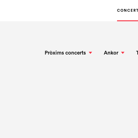
CONCER
Pròxims concerts
Ankor