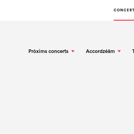
CONCER
Pròxims concerts
Accordzéâm