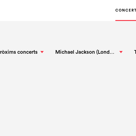
CONCER
ròxims concerts
Michael Jackson (London) & Bloody Bollocks