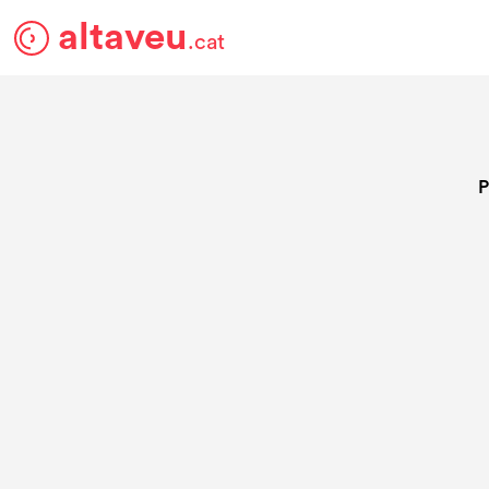
altaveu
.cat
P